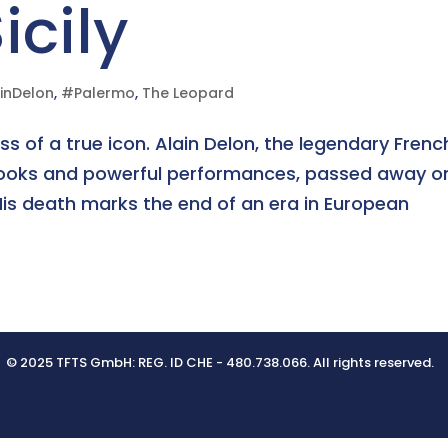
icily
inDelon
,
#Palermo
,
The Leopard
s of a true icon. Alain Delon, the legendary Frenc
 looks and powerful performances, passed away o
 His death marks the end of an era in European
© 2025 TFTS GmbH: REG. ID CHE - 480.738.066. All rights reserved.