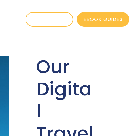
OG
FAQ
BOOK A CALL
EBOOK GUIDES
Our
Digita
l
Travel